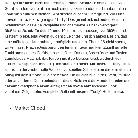
Handyhülle bietet nicht nur herausragenden Schutz für dein geschätztes
Gerät, sondern verleiht ihm auch einen faszinierenden und zauberhaften
Look mit niedlichen kleinen Schildkröten auf dem Hintergrund. Was uns
hervorhebt: 🐢✨ Einzigartiges "Turtly"-Design mit entzückenden kleinen
Schildkröten, das eine verspielte und charmante Ästhetik verkörpert.
Stoßfester Schutz für dein iPhone 16, damit es unbesorgt vor Stößen und
Kratzern bleibt, egal wohin du gehst. Leichtes und schlankes Design, das
eine mühelose Handhabung ermöglicht und dein iPhone 16 nicht sperrig
wirken lässt. Präzise Aussparungen für uneingeschränkten Zugriff auf alle
Funktionen deines Geräts, einschließlich Kamera, Anschlüsse und Tasten.
Langlebiges Material, das Farben nicht verblassen lässt, wodurch dein
"Turtly"-Design stets lebendig und strahlend bleibt. Mit unserer "Turtly"-Hülle
kannst du die zauberhafte Welt der verspielten Schildkröten direkt in deinen
Alltag mit dem iPhone 16 einbeziehen. Ob du dich nun in der Stadt, im Büro
oder an anderen Orten befindest – diese Hülle wird dir Freude bereiten und
deinem Smartphone einen einzigartigen sowie entzückenden Look
verleihen. Zeige deine verspielte Seite mit unserer "Turtly"-Hülle! 📱✨🐢
Marke: Glided