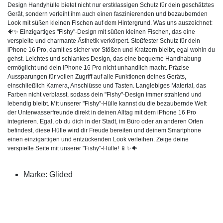
Design Handyhülle bietet nicht nur erstklassigen Schutz für dein geschätztes
Gerät, sondern verleiht ihm auch einen faszinierenden und bezaubernden
Look mit süßen kleinen Fischen auf dem Hintergrund. Was uns auszeichnet:
🐠✨ Einzigartiges "Fishy"-Design mit süßen kleinen Fischen, das eine
verspielte und charmante Ästhetik verkörpert. Stoßfester Schutz für dein
iPhone 16 Pro, damit es sicher vor Stößen und Kratzern bleibt, egal wohin du
gehst. Leichtes und schlankes Design, das eine bequeme Handhabung
ermöglicht und dein iPhone 16 Pro nicht unhandlich macht. Präzise
Aussparungen für vollen Zugriff auf alle Funktionen deines Geräts,
einschließlich Kamera, Anschlüsse und Tasten. Langlebiges Material, das
Farben nicht verblasst, sodass dein "Fishy"-Design immer strahlend und
lebendig bleibt. Mit unserer "Fishy"-Hülle kannst du die bezaubernde Welt
der Unterwasserfreunde direkt in deinen Alltag mit dem iPhone 16 Pro
integrieren. Egal, ob du dich in der Stadt, im Büro oder an anderen Orten
befindest, diese Hülle wird dir Freude bereiten und deinem Smartphone
einen einzigartigen und entzückenden Look verleihen. Zeige deine
verspielte Seite mit unserer "Fishy"-Hülle! 📱✨🐠
Marke: Glided