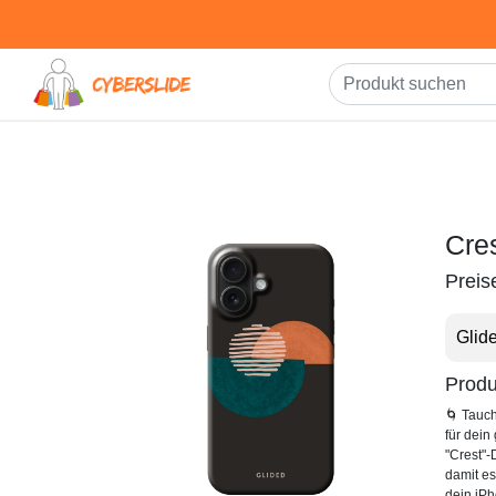
Cre
Preis
Glid
Produ
🌀 Tauch
für dein
"Crest"-
damit es
dein iPh