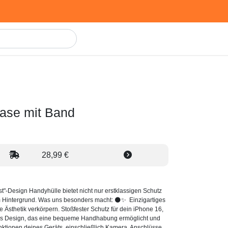
case mit Band
28,99 €
t"-Design Handyhülle bietet nicht nur erstklassigen Schutz
lem Hintergrund. Was uns besonders macht: 🌑✨ Einzigartiges
Ästhetik verkörpern. Stoßfester Schutz für dein iPhone 16,
ankes Design, das eine bequeme Handhabung ermöglicht und
unktionen deines Geräts, einschließlich Kamera, Anschlüsse