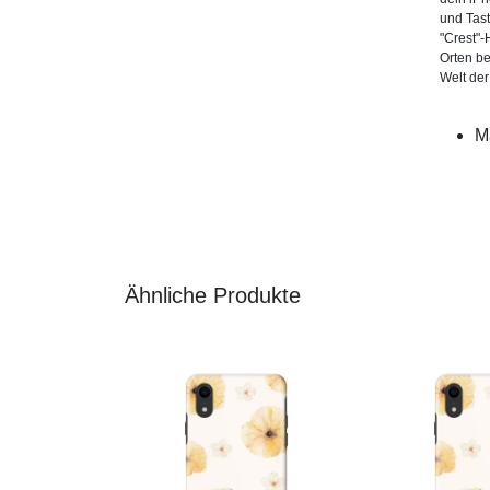
und Tast
"Crest"-
Orten be
Welt der
M
Ähnliche Produkte