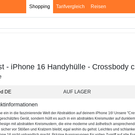
Shopping
Tarifvergleich
Reisen
st - iPhone 16 Handyhülle - Crossbody 
e
ed DE
AUF LAGER
ktinformationen
e ein in die faszinierende Welt der Abstraktion auf deinem iPhone 16! Unsere "Cres
 geschätztes Gerät, sondern hüllt es auch in ein abstraktes Kreismuster auf dunk
Design mit abstrakten Kreismustern, die eine moderne und ästhetisch ansprechende 
 sicher vor Stößen und Kratzern bleibt, egal wohin du gehst. Leichtes und schl
one 16 nicht unhandlich macht. Präzise Aussparungen für vollen Zugriff auf alle F