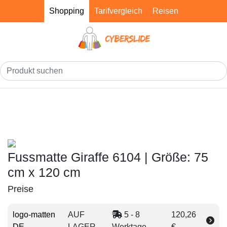
Shopping
Tarifvergleich
Reisen
Fussmatte Giraffe 6104 | Größe: 75
cm x 120 cm
Preise
logo-matten
AUF
5 - 8
120,26
DE
LAGER
Werktage
€