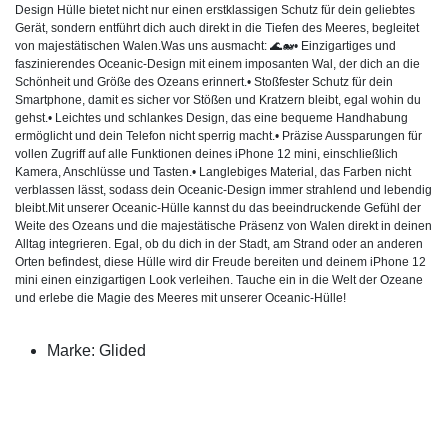
Design Hülle bietet nicht nur einen erstklassigen Schutz für dein geliebtes
Gerät, sondern entführt dich auch direkt in die Tiefen des Meeres, begleitet
von majestätischen Walen.Was uns ausmacht: 🌊🐋• Einzigartiges und
faszinierendes Oceanic-Design mit einem imposanten Wal, der dich an die
Schönheit und Größe des Ozeans erinnert.• Stoßfester Schutz für dein
Smartphone, damit es sicher vor Stößen und Kratzern bleibt, egal wohin du
gehst.• Leichtes und schlankes Design, das eine bequeme Handhabung
ermöglicht und dein Telefon nicht sperrig macht.• Präzise Aussparungen für
vollen Zugriff auf alle Funktionen deines iPhone 12 mini, einschließlich
Kamera, Anschlüsse und Tasten.• Langlebiges Material, das Farben nicht
verblassen lässt, sodass dein Oceanic-Design immer strahlend und lebendig
bleibt.Mit unserer Oceanic-Hülle kannst du das beeindruckende Gefühl der
Weite des Ozeans und die majestätische Präsenz von Walen direkt in deinen
Alltag integrieren. Egal, ob du dich in der Stadt, am Strand oder an anderen
Orten befindest, diese Hülle wird dir Freude bereiten und deinem iPhone 12
mini einen einzigartigen Look verleihen. Tauche ein in die Welt der Ozeane
und erlebe die Magie des Meeres mit unserer Oceanic-Hülle!
Marke: Glided