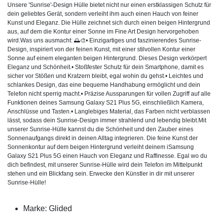
Unsere 'Sunrise'-Design Hülle bietet nicht nur einen erstklassigen Schutz für
dein geliebtes Gerät, sondern verleiht ihm auch einen Hauch von feiner
Kunst und Eleganz. Die Hülle zeichnet sich durch einen beigen Hintergrund
aus, auf dem die Kontur einer Sonne im Fine Art Design hervorgehoben
wird.Was uns ausmacht: 🌅🎨• Einzigartiges und faszinierendes Sunrise-
Design, inspiriert von der feinen Kunst, mit einer stilvollen Kontur einer
Sonne auf einem eleganten beigen Hintergrund. Dieses Design verkörpert
Eleganz und Schönheit.• Stoßfester Schutz für dein Smartphone, damit es
sicher vor Stößen und Kratzern bleibt, egal wohin du gehst.• Leichtes und
schlankes Design, das eine bequeme Handhabung ermöglicht und dein
Telefon nicht sperrig macht.• Präzise Aussparungen für vollen Zugriff auf alle
Funktionen deines Samsung Galaxy S21 Plus 5G, einschließlich Kamera,
Anschlüsse und Tasten.• Langlebiges Material, das Farben nicht verblassen
lässt, sodass dein Sunrise-Design immer strahlend und lebendig bleibt.Mit
unserer Sunrise-Hülle kannst du die Schönheit und den Zauber eines
Sonnenaufgangs direkt in deinen Alltag integrieren. Die feine Kunst der
Sonnenkontur auf dem beigen Hintergrund verleiht deinem iSamsung
Galaxy S21 Plus 5G einen Hauch von Eleganz und Raffinesse. Egal wo du
dich befindest, mit unserer Sunrise-Hülle wird dein Telefon im Mittelpunkt
stehen und ein Blickfang sein. Erwecke den Künstler in dir mit unserer
Sunrise-Hülle!
Marke: Glided