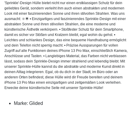
'Sprinkle'-Design Hülle bietet nicht nur einen erstklassigen Schutz für dein
geliebtes Gerät, sondern verleiht ihm auch einen abstrakten und modernen
Look mit einer faszinierenden Sonne und ihren stilvollen Strahlen. Was uns
ausmacht: 🔆🌟 • Einzigartiges und faszinierendes Sprinkle-Design mit einer
abstrakten Sonne und ihren stilvollen Strahlen, die eine moderne und
künstlerische Ästhetik verkörpern. • Stoßfester Schutz für dein Smartphone,
damit es sicher vor Stößen und Kratzern bleibt, egal wohin du gehst. •
Leichtes und schlankes Design, das eine bequeme Handhabung ermöglicht
und dein Telefon nicht sperrig macht. • Präzise Aussparungen für vollen
Zugriff auf alle Funktionen deines iPhone 13 Pro Max, einschließlich Kamera,
Anschlüsse und Tasten. • Langlebiges Material, das Farben nicht verblassen
lässt, sodass dein Sprinkle-Design immer strahlend und lebendig bleibt. Mit
unserer Sprinkle-Hülle kannst du die abstrakte und moderne Kunst direkt in
deinen Alltag integrieren. Egal, ob du dich in der Stadt, im Büro oder an
anderen Orten befindest, diese Hülle wird dir Freude bereiten und deinem
iPhone 13 Pro Max einen einzigartigen und zeitgemäßen Look verleihen.
Erwecke deine künstlerische Seite mit unserer Sprinkle-Hülle!
Marke: Glided