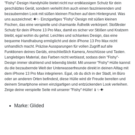
"Fishy"-Design Handyhülle bietet nicht nur erstklassigen Schutz für dein
geschätztes Gerät, sondern verleiht ihm auch einen faszinierenden und
bezaubernden Look mit süßen kleinen Fischen auf dem Hintergrund. Was
uns auszeichnet: 🐠✨ Einzigartiges "Fishy"-Design mit süßen kleinen
Fischen, das eine verspielte und charmante Ästhetik verkörpert. Stoßfester
Schutz für dein iPhone 13 Pro Max, damit es sicher vor Stößen und Kratzern
bleibt, egal wohin du gehst. Leichtes und schlankes Design, das eine
bequeme Handhabung ermöglicht und dein iPhone 13 Pro Max nicht
unhandlich macht. Präzise Aussparungen für vollen Zugriff auf alle
Funktionen deines Geräts, einschließlich Kamera, Anschlüsse und Tasten.
Langlebiges Material, das Farben nicht verblasst, sodass dein "Fishy"-
Design immer strahlend und lebendig bleibt. Mit unserer "Fishy"-Hülle kannst
du die bezaubernde Welt der Unterwasserfreunde direkt in deinen Alltag mit
dem iPhone 13 Pro Max integrieren. Egal, ob du dich in der Stadt, im Büro
oder an anderen Orten befindest, diese Hülle wird dir Freude bereiten und
deinem Smartphone einen einzigartigen und entzückenden Look verleihen.
Zeige deine verspielte Seite mit unserer "Fishy"-Hülle! 📱✨🐠
Marke: Glided