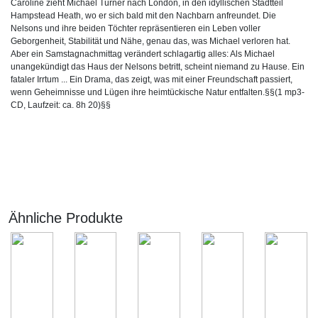
Caroline zieht Michael Turner nach London, in den idyllischen Stadtteil
Hampstead Heath, wo er sich bald mit den Nachbarn anfreundet. Die
Nelsons und ihre beiden Töchter repräsentieren ein Leben voller
Geborgenheit, Stabilität und Nähe, genau das, was Michael verloren hat.
Aber ein Samstagnachmittag verändert schlagartig alles: Als Michael
unangekündigt das Haus der Nelsons betritt, scheint niemand zu Hause. Ein
fataler Irrtum ... Ein Drama, das zeigt, was mit einer Freundschaft passiert,
wenn Geheimnisse und Lügen ihre heimtückische Natur entfalten.§§(1 mp3-
CD, Laufzeit: ca. 8h 20)§§
Ähnliche Produkte