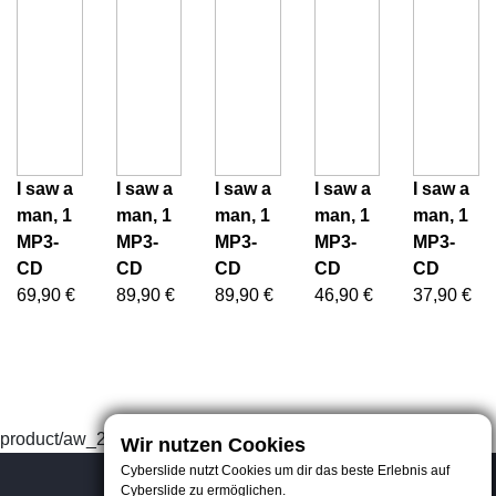
I saw a
I saw a
I saw a
I saw a
I saw a
man, 1
man, 1
man, 1
man, 1
man, 1
MP3-
MP3-
MP3-
MP3-
MP3-
CD
CD
CD
CD
CD
69,90 €
89,90 €
89,90 €
46,90 €
37,90 €
product/aw_21844301125
Wir nutzen Cookies
Cyberslide nutzt Cookies um dir das beste Erlebnis auf
Cyberslide zu ermöglichen.