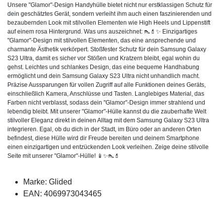
Unsere "Glamor"-Design Handyhülle bietet nicht nur erstklassigen Schutz für
dein geschätztes Gerät, sondern verleiht ihm auch einen faszinierenden und
bezaubernden Look mit stilvollen Elementen wie High Heels und Lippenstift
auf einem rosa Hintergrund. Was uns auszeichnet: 👠💄✨ Einzigartiges
"Glamor"-Design mit stilvollen Elementen, das eine ansprechende und
charmante Ästhetik verkörpert. Stoßfester Schutz für dein Samsung Galaxy
S23 Ultra, damit es sicher vor Stößen und Kratzern bleibt, egal wohin du
gehst. Leichtes und schlankes Design, das eine bequeme Handhabung
ermöglicht und dein Samsung Galaxy S23 Ultra nicht unhandlich macht.
Präzise Aussparungen für vollen Zugriff auf alle Funktionen deines Geräts,
einschließlich Kamera, Anschlüsse und Tasten. Langlebiges Material, das
Farben nicht verblasst, sodass dein "Glamor"-Design immer strahlend und
lebendig bleibt. Mit unserer "Glamor"-Hülle kannst du die zauberhafte Welt
stilvoller Eleganz direkt in deinen Alltag mit dem Samsung Galaxy S23 Ultra
integrieren. Egal, ob du dich in der Stadt, im Büro oder an anderen Orten
befindest, diese Hülle wird dir Freude bereiten und deinem Smartphone
einen einzigartigen und entzückenden Look verleihen. Zeige deine stilvolle
Seite mit unserer "Glamor"-Hülle! 📱✨👠💄
Marke: Glided
EAN: 4069973043465