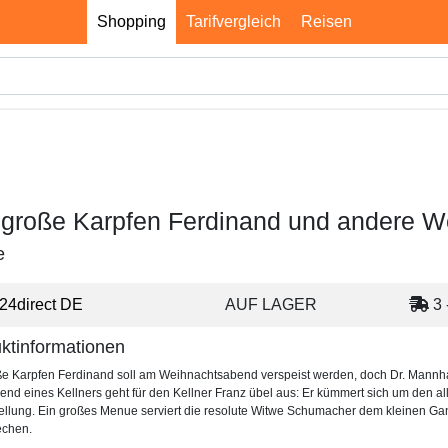
Shopping
Tarifvergleich
Reisen
 große Karpfen Ferdinand und andere W
e
24direct DE
AUF LAGER
3 
ktinformationen
e Karpfen Ferdinand soll am Weihnachtsabend verspeist werden, doch Dr. Mannhaus
end eines Kellners geht für den Kellner Franz übel aus: Er kümmert sich um den a
ellung. Ein großes Menue serviert die resolute Witwe Schumacher dem kleinen Ga
echen.