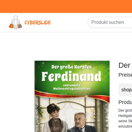
Der
Preis
shop
Produ
Der groß
Heiligab
seine St
einzubr